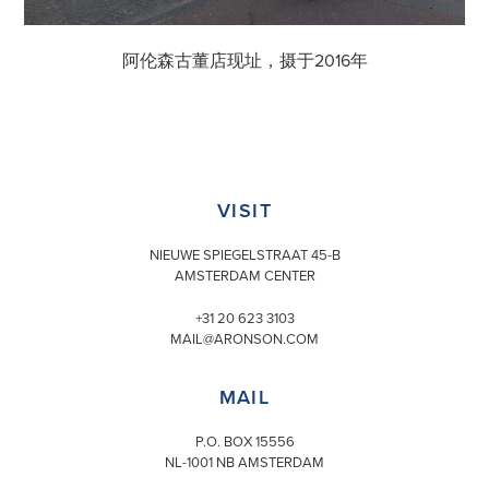
阿伦森古董店现址，摄于2016年
VISIT
NIEUWE SPIEGELSTRAAT 45-B
AMSTERDAM CENTER
+31 20 623 3103
MAIL@ARONSON.COM
MAIL
P.O. BOX 15556
NL-1001 NB AMSTERDAM