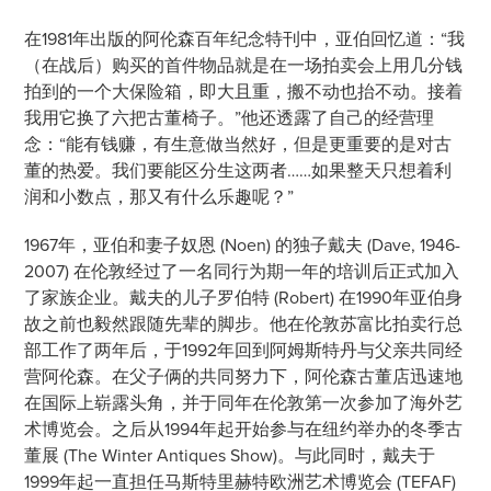
在1981年出版的阿伦森百年纪念特刊中，亚伯回忆道：“我
（在战后）购买的首件物品就是在一场拍卖会上用几分钱
拍到的一个大保险箱，即大且重，搬不动也抬不动。接着
我用它换了六把古董椅子。”他还透露了自己的经营理
念：“能有钱赚，有生意做当然好，但是更重要的是对古
董的热爱。我们要能区分生这两者……如果整天只想着利
润和小数点，那又有什么乐趣呢？”
1967年，亚伯和妻子奴恩 (Noen) 的独子戴夫 (Dave, 1946-
2007) 在伦敦经过了一名同行为期一年的培训后正式加入
了家族企业。戴夫的儿子罗伯特 (Robert) 在1990年亚伯身
故之前也毅然跟随先辈的脚步。他在伦敦苏富比拍卖行总
部工作了两年后，于1992年回到阿姆斯特丹与父亲共同经
营阿伦森。在父子俩的共同努力下，阿伦森古董店迅速地
在国际上崭露头角，并于同年在伦敦第一次参加了海外艺
术博览会。之后从1994年起开始参与在纽约举办的冬季古
董展 (The Winter Antiques Show)。与此同时，戴夫于
1999年起一直担任马斯特里赫特欧洲艺术博览会 (TEFAF)