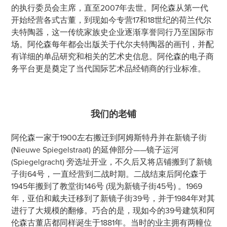
的执行委员会主席，直至2007年去世。阿伦森从第一代
开始经营各式古董，到现如今专营17和18世纪的荷兰代尔
夫特陶器，这一传统家族史企业逐渐享誉同行乃至国际市
场。阿伦森每年都会出版关于代尔夫特陶器的画刊，并配
有详细的单品研究和相关的艺术史信息。阿伦森的电子商
务平台更是奠定了当代国际艺术品经销商的行业标准。
我们的老铺
阿伦森一家于1900左右搬迁到阿姆斯特丹并在新镜子街
(Nieuwe Spiegelstraat) 的延伸部分——镜子运河
(Spiegelgracht) 旁选址开业，不久后又将店铺搬到了新镜
子街64号，一直经营到二战时期。二战结束后阿伦森于
1945年搬到了教堂街146号 (现为新镜子街45号) 。1969
年，亚伯和戴夫迁移到了新镜子街39号，并于1984年对其
进行了大规模的翻修。巧合的是，现如今的39号建筑和阿
伦森古董店都同样诞生于1881年。当时的业主拥有两幢位