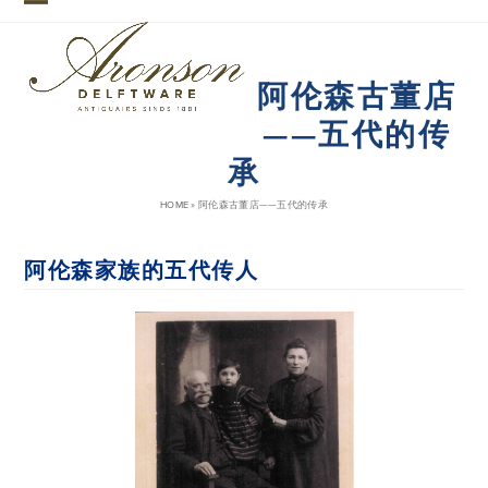
Skip
Open
Close
to
mobile
mobile
content
阿伦森古董店
menu
menu
——五代的传
承
HOME
»
阿伦森古董店——五代的传承
阿伦森家族的五代传人