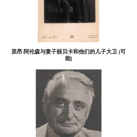
里昂·阿伦森与妻子丽贝卡和他们的儿子大卫 (可
能)