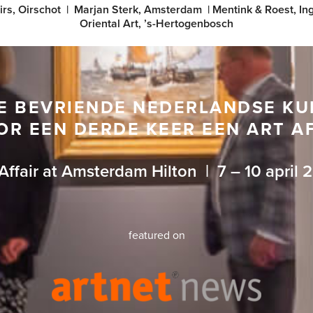
rs, Oirschot
|
Marjan Sterk, Amsterdam
|
Mentink & Roest, In
Oriental Art, ’s-Hertogenbosch
E BEVRIENDE NEDERLANDSE K
R EEN DERDE KEER EEN ART A
 Affair at Amsterdam Hilton | 7 – 10 april 
featured on