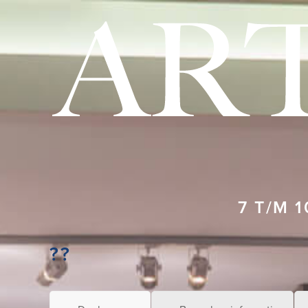
Skip
to
content
7 T/M 1
??