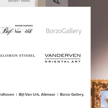
artnet® news
Bijl
Borzo Gallery
Salomon
Vandeven
Stodel
Oriental Art
Antiquites
indhoven
|
Bijl-Van Urk, Alkmaar
|
Borzo Gallery,