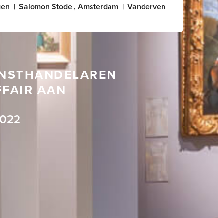
gen
|
Salomon Stodel, Amsterdam
|
Vanderven
UNSTHANDELAREN
FFAIR AAN
2022