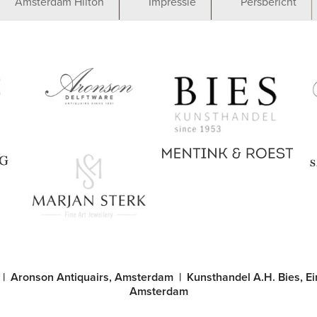
Amsterdam Hilton
Impressie
Persbericht
Aronson
Bies
Kunsthandel
Mentink &
Roest
Marjan Sterk
|
Aronson Antiquairs, Amsterdam
|
Kunsthandel A.H. Bies, E
Amsterdam