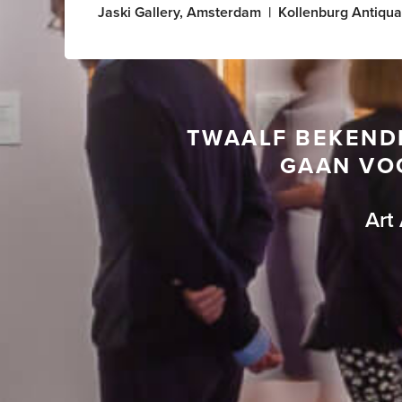
Jaski Gallery, Amsterdam
|
Kollenburg Antiquai
TWAALF BEKEND
GAAN VOO
Art